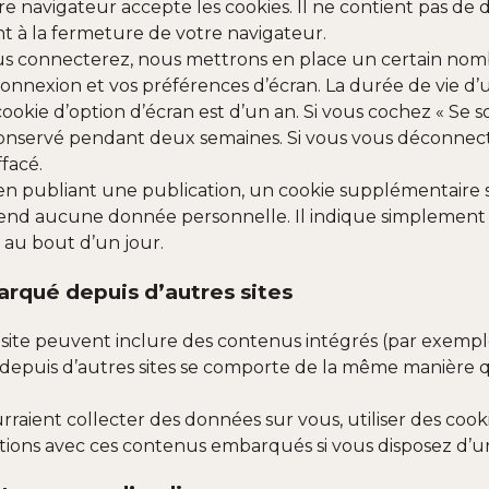
re navigateur accepte les cookies. Il ne contient pas d
à la fermeture de votre navigateur.
s connecterez, nous mettrons en place un certain nomb
connexion et vos préférences d’écran. La durée de vie d
 cookie d’option d’écran est d’un an. Si vous cochez « Se 
onservé pendant deux semaines. Si vous vous déconnect
facé.
en publiant une publication, un cookie supplémentaire s
nd aucune donnée personnelle. Il indique simplement l
e au bout d’un jour.
rqué depuis d’autres sites
e site peuvent inclure des contenus intégrés (par exemple 
epuis d’autres sites se comporte de la même manière que 
rraient collecter des données sur vous, utiliser des cooki
actions avec ces contenus embarqués si vous disposez d’