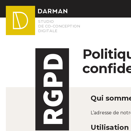
Skip
to
content
STUDIO
DE CO-CONCEPTION
DIGITALE
Politiq
RGPD
confide
Qui somme
L’adresse de notr
Utilisatio