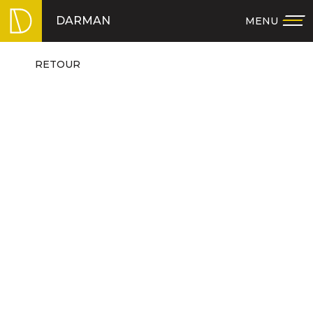
Skip
DARMAN
MENU
to
content
RETOUR