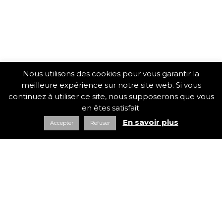
Nous utilisons des cookies pour vous garantir la
meilleure expérience sur notre site web. Si vous
continuez à utiliser ce site, nous supposerons que vous
en êtes satisfait.
En savoir plus
Accepter
Refuser
Agitateur d’expertise
emailing