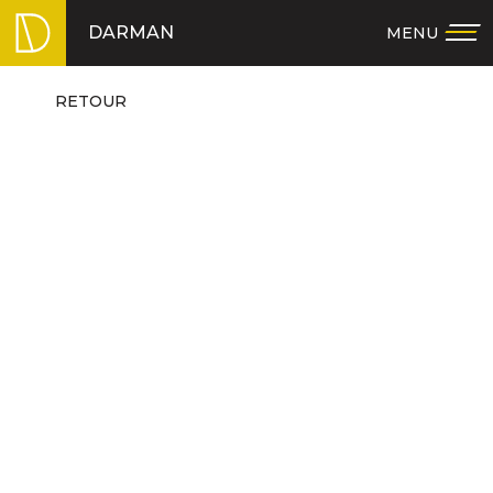
Skip
DARMAN
MENU
to
content
RETOUR